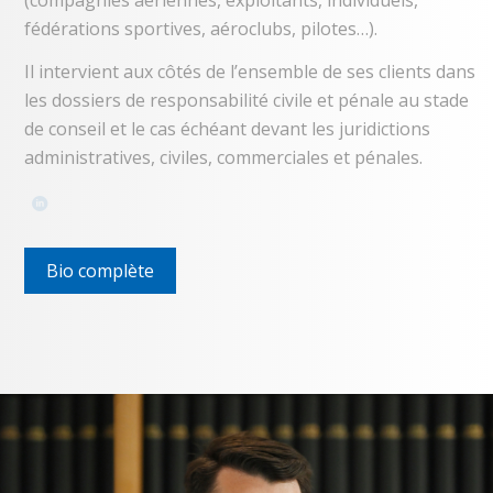
fédérations sportives, aéroclubs, pilotes…).
Il intervient aux côtés de l’ensemble de ses clients dans
les dossiers de responsabilité civile et pénale au stade
de conseil et le cas échéant devant les juridictions
administratives, civiles, commerciales et pénales.
Bio complète