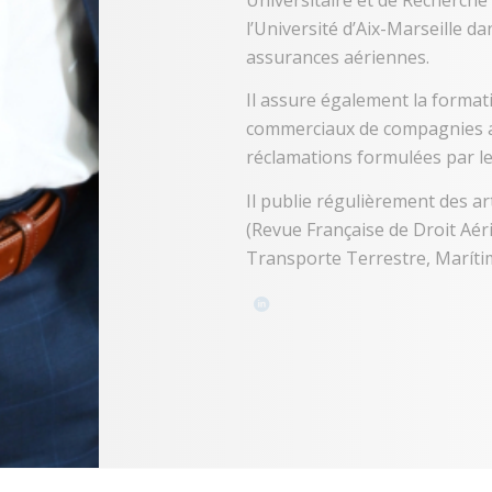
l’Université d’Aix-Marseille da
assurances aériennes.
Il assure également la formati
commerciaux de compagnies aé
réclamations formulées par l
Il publie régulièrement des ar
(Revue Française de Droit Aéri
Transporte Terrestre, Maríti