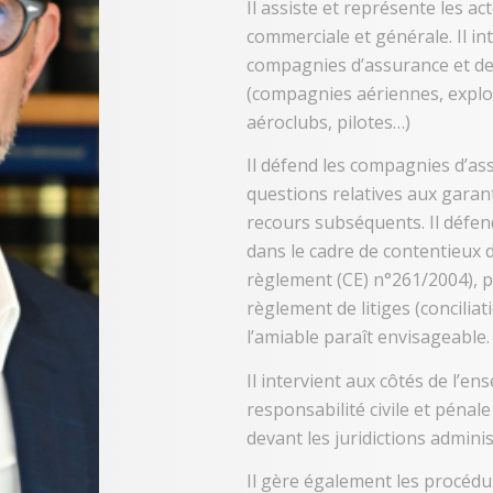
Il assiste et représente les a
commerciale et générale. Il i
compagnies d’assurance et de
(compagnies aériennes, exploit
aéroclubs, pilotes…)
Il défend les compagnies d’a
questions relatives aux garan
recours subséquents. Il défe
dans le cadre de contentieux 
règlement (CE) n°261/2004), pr
règlement de litiges (concilia
l’amiable paraît envisageable.
Il intervient aux côtés de l’en
responsabilité civile et pénale
devant les juridictions adminis
Il gère également les procédu