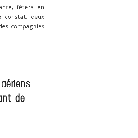
ante, fêtera en
le constat, deux
s des compagnies
aériens
vant de