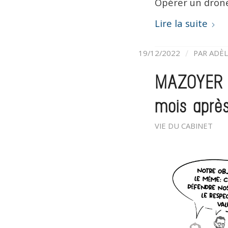
Opérer un drone 
Lire la suite
/
19/12/2022
PAR
ADÈL
MAZOYER G
mois après
VIE DU CABINET