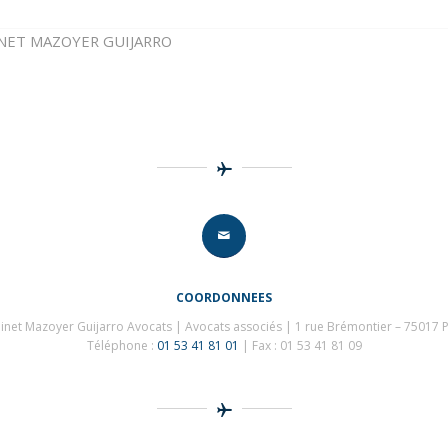
NET MAZOYER GUIJARRO
COORDONNEES
inet Mazoyer Guijarro Avocats | Avocats associés | 1 rue Brémontier – 75017 P
Téléphone :
01 53 41 81 01
| Fax : 01 53 41 81 09