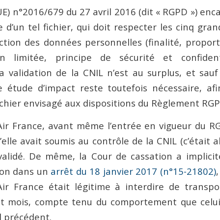
E) n°2016/679 du 27 avril 2016 (dit « RGPD ») en
 d’un tel fichier, qui doit respecter les cinq gra
ction des données personnelles (finalité, proport
n limitée, principe de sécurité et confident
La validation de la CNIL n’est au surplus, et sau
e étude d’impact reste toutefois nécessaire, afi
ichier envisagé aux dispositions du Règlement RGP
r France, avant même l’entrée en vigueur du RG
elle avait soumis au contrôle de la CNIL (c’était al
t validé. De même, la Cour de cassation a implici
tion dans un
arrêt du 18 janvier 2017 (n°15-21802)
ir France était légitime à interdire de transpo
it mois, compte tenu du comportement que celui-
l précédent.