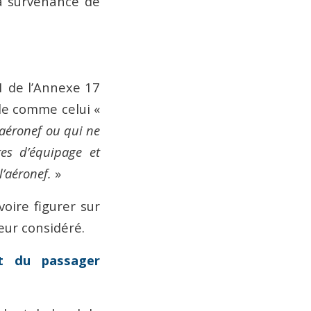
la survenance de
 1 de l’Annexe 17
ale comme celui «
 aéronef ou qui ne
es d’équipage et
l’aéronef.
»
oire figurer sur
eur considéré.
t du passager