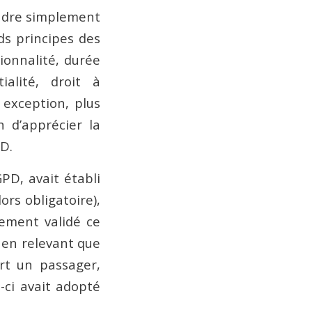
cadre simplement
nds principes des
ionnalité, durée
ialité, droit à
f exception, plus
n d’apprécier la
D.
PD, avait établi
ors obligatoire),
tement validé ce
, en relevant que
rt un passager,
ci avait adopté