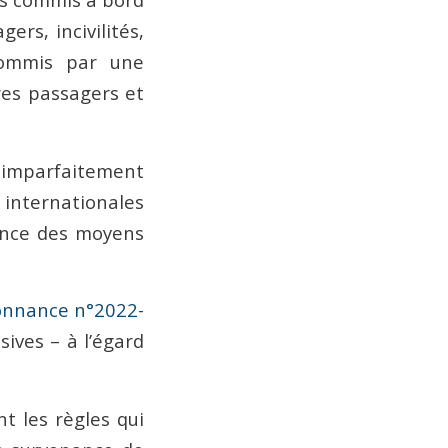
ers, incivilités,
 commis par une
res passagers et
s imparfaitement
 internationales
sance des moyens
onnance n°2022-
ives – à l’égard
t les règles qui