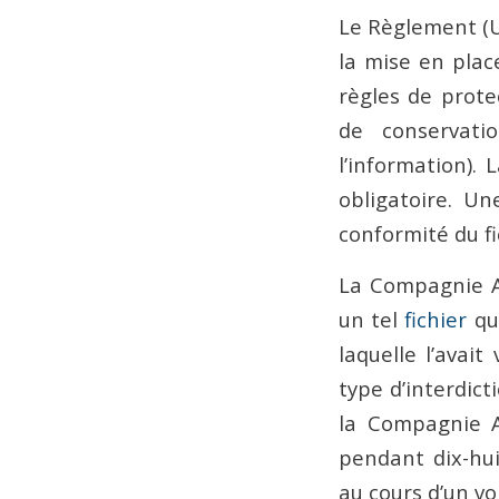
Le Règlement (U
la mise en place
règles de prote
de conservatio
l’information). 
obligatoire. Un
conformité du f
La Compagnie Ai
un tel
fichier
qu’
laquelle l’avai
type d’interdic
la Compagnie A
pendant dix-hu
au cours d’un vo