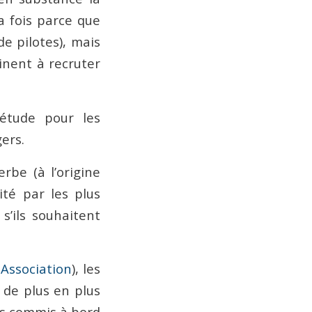
a fois parce que
 pilotes), mais
inent à recruter
iétude pour les
ers.
rbe (à l’origine
ité par les plus
s’ils souhaitent
 Association
), les
 de plus en plus
ts commis à bord