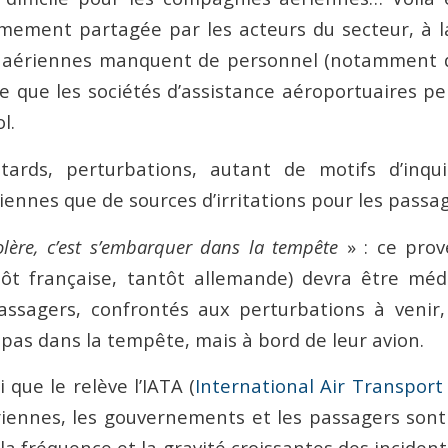
mement partagée par les acteurs du secteur, à l
 aériennes manquent de personnel (notamment de
 que les sociétés d’assistance aéroportuaires pe
l.
etards, perturbations, autant de motifs d’inqu
ennes que de sources d’irritations pour les passag
olère, c’est s’embarquer dans la tempête
» : ce prove
tôt française, tantôt allemande) devra être méd
ssagers, confrontés aux perturbations à venir, 
as dans la tempête, mais à bord de leur avion.
i que le relève l’IATA (
International Air Transport
ennes, les gouvernements et les passagers sont
la fréquence et la gravité croissantes des inciden