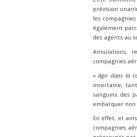
prévision unani
les compagnies
également parce
des agents au so
Annulations, r
compagnies aéri
«
Agir dans la c
incertaine, tan
sanguins des pa
embarquer non p
En effet, et ains
compagnies aéri
préoccupés par 